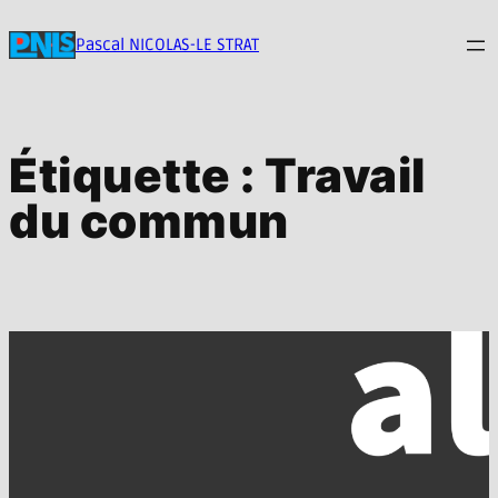
Aller
au
Pascal NICOLAS-LE STRAT
contenu
Étiquette :
Travail
du commun