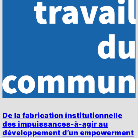
De la fabrication institutionnelle
des impuissances-à-agir au
développement d’un empowerment