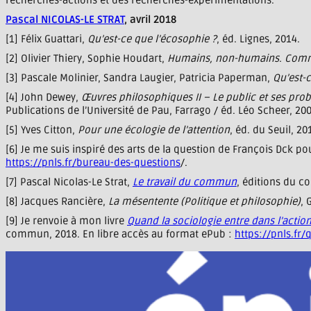
recherches-actions et des recherches-expérimentations.
Pascal NICOLAS-LE STRAT
, avril 2018
[1] Félix Guattari,
Qu’est-ce que l’écosophie ?
, éd. Lignes, 2014.
[2] Olivier Thiery, Sophie Houdart,
Humains, non-humains. Comme
[3] Pascale Molinier, Sandra Laugier, Patricia Paperman,
Qu’est-c
[4] John Dewey,
Œuvres philosophiques II – Le public et ses pro
Publications de l’Université de Pau, Farrago / éd. Léo Scheer, 200
[5] Yves Citton,
Pour une écologie de l’attention
, éd. du Seuil, 20
[6] Je me suis inspiré des arts de la question de François Dck 
https://pnls.fr/bureau-des-questions
/.
[7] Pascal Nicolas-Le Strat,
Le travail du commun
, éditions du c
[8] Jacques Rancière,
La mésentente (Politique et philosophie)
, 
[9] Je renvoie à mon livre
Quand la sociologie entre dans l’action
commun, 2018. En libre accès au format ePub :
https://pnls.fr/