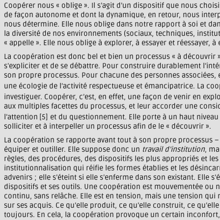
Coopérer nous « oblige ». Il s’agit d’un dispositif que nous choi
de façon autonome et dont la dynamique, en retour, nous interpe
nous détermine. Elle nous oblige dans notre rapport à soi et dan
la diversité de nos environnements (sociaux, techniques, institut
« appelle ». Elle nous oblige à explorer, à essayer et réessayer,
La coopération est donc bel et bien un processus « à découvrir »
s’expliciter et de se débattre. Pour construire durablement l’int
son propre processus. Pour chacune des personnes associées, ell
une écologie de l’activité respectueuse et émancipatrice. La co
investiguer. Coopérer, c’est, en effet, une façon de venir en expl
aux multiples facettes du processus, et leur accorder une consi
l’attention
[5] et du questionnement. Elle porte à un haut niveau d
solliciter et à interpeller un processus afin de le « découvrir ».
La coopération se rapporte avant tout à son propre processus –
équiper et outiller. Elle suppose donc un
travail d’institution
, ma
règles, des procédures, des dispositifs les plus appropriés et les
institutionnalisation qui réifie les formes établies et les désin
advenirs ; elle s’éteint si elle s’enferme dans son existant. Elle s’
dispositifs et ses outils. Une coopération est mouvementée ou n’
continu, sans relâche. Elle est en tension, mais une tension qui
sur ses acquis. Ce qu’elle produit, ce qu’elle construit, ce qu’ell
toujours. En cela, la coopération provoque un certain inconfort,