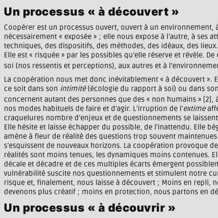
Un processus « à découvert »
Coopérer est un processus ouvert, ouvert à un environnement, 
nécessairement « exposée » ; elle nous expose à l’autre, à ses att
techniques, des dispositifs, des méthodes, des idéaux, des lieux…
Elle est « risquée » par les possibles qu’elle réserve et révèle. 
soi (nos ressentis et perceptions), aux autres et à l’environnemen
La coopération nous met donc inévitablement « à découvert ». Ell
ce soit dans son
intimité
(écologie du rapport à soi) ou dans so
concernent autant des personnes que des « non humains »
[2],
nos modes habituels de faire et d’agir. L’irruption de l’
extime
aff
craquelures nombre d’enjeux et de questionnements se laissent en
Elle hésite et laisse échapper du possible, de l’inattendu. Elle bé
amène à fleur de réalité des questions trop souvent maintenues
s’esquissent de nouveaux horizons. La coopération provoque des o
réalités sont moins tenues, les dynamiques moins contenues. Ell
décale et décadre et de ces multiples écarts émergent possiblem
vulnérabilité suscite nos questionnements et stimulent notre curi
risque et, finalement, nous laisse à découvert ; Moins en repli, 
devenons plus créatif ; moins en protection, nous partons en dé
Un processus « à découvrir »