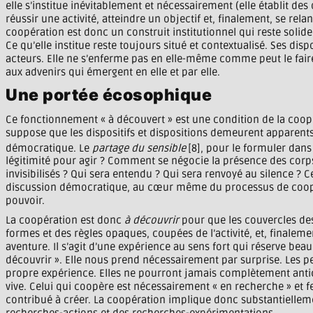
elle s’institue inévitablement et nécessairement (elle établit des 
réussir une activité, atteindre un objectif et, finalement, se rela
coopération est donc un construit institutionnel qui reste solid
Ce qu’elle institue reste toujours situé et contextualisé. Ses disp
acteurs. Elle ne s’enferme pas en elle-même comme peut le faire
aux advenirs qui émergent en elle et par elle.
Une portée écosophique
Ce fonctionnement « à découvert » est une condition de la coop
suppose que les dispositifs et dispositions demeurent apparents af
démocratique. Le
partage du sensible
[8], pour le formuler dans
légitimité pour agir ? Comment se négocie la présence des corps,
invisibilisés ? Qui sera entendu ? Qui sera renvoyé au silence ? C
discussion démocratique, au cœur même du processus de coopérat
pouvoir.
La coopération est donc
à découvrir
pour que les couvercles des
formes et des règles opaques, coupées de l’activité, et, finalem
aventure. Il s’agit d’une expérience au sens fort qui réserve be
découvrir ». Elle nous prend nécessairement par surprise. Les 
propre expérience. Elles ne pourront jamais complètement anticipe
vive. Celui qui coopère est nécessairement « en recherche » et 
contribué à créer. La coopération implique donc substantielle